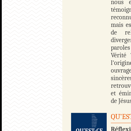
nous e
témoign
reconnu
mais es
de rel
diverg
paroles
Vérité
l’origi
ouvrage
sincère
retrouv
et émi
de Jésu
QU’ES
Réflex