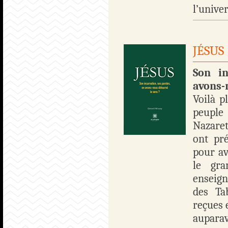
l’univers
JÉSUS
Son in
avons-
Voilà p
peuple
Nazaret
ont pr
pour av
le gra
enseign
des Ta
reçues 
aupara