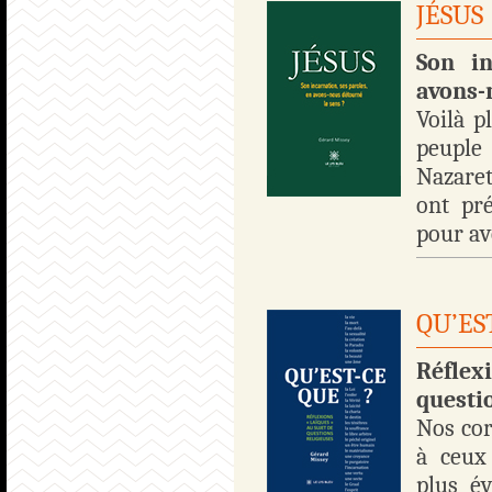
JÉSUS
Son in
avons-
Voilà p
peuple
Nazaret
ont pr
pour av
QU’ES
Réflex
questi
Nos cor
à ceux
plus é