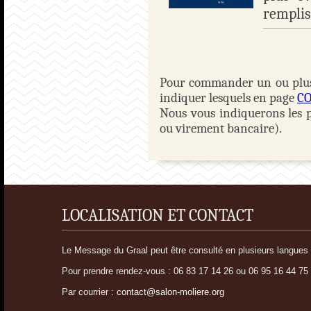
remplis
Pour commander un ou plusie
indiquer lesquels en page
C
Nous vous indiquerons les 
ou virement bancaire).
LOCALISATION ET CONTACT
Le Message du Graal peut être consulté en plusieurs langues d
Pour prendre rendez-vous : 06 83 17 14 26 ou 06 95 16 44 75
Par courrier :
contact@salon-moliere.org